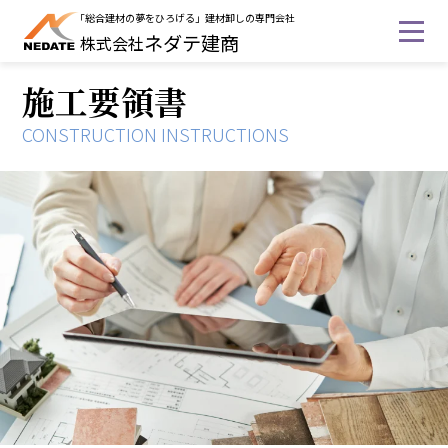
「総合建材の夢をひろげる」建材卸しの専門会社
ネダテ建商
株式会社
施工要領書
企業情報
CONSTRUCTION INSTRUCTIONS
取り扱い商品
施工要領書
受注工事
採用情報
サイトマップ