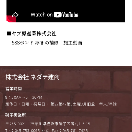
■ヤブ原産業株式会社
SSSボンド 浮きの補修 施工動画
株式会社 ネダテ建商
営業時間
8：30AM～5：30PM
定休日：
日曜・祝祭日・ 第2/第4/第5土曜
8月旧盆・年末/年始
磯子営業所
〒235-0021
神奈川県横浜市磯子区岡村1-3-15
Tel：045-753-0095（代）
Fax：045-761-7426